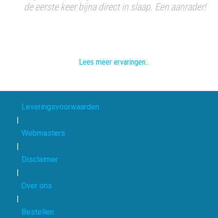
ewoon
de eerste keer bijna direct in slaap. Een aanrader!
zo'n
Lees meer ervaringen...
Leveringsvoorwaarden
|
Webmasters
|
Disclaimer
|
Over ons
|
Bestellen