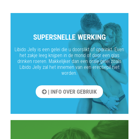
SUPERSNELLE WERKING
Libido Jelly is een gelei die u doorslikt of opdrinkt. Even
het zakje leeg knijpen in de mond of door een glas
drinken roeren. Makkelijker dan een orale gelei zoals
Libido Jelly zal het innemen van een erectiepil niet
worden.
| INFO OVER GEBRUIK