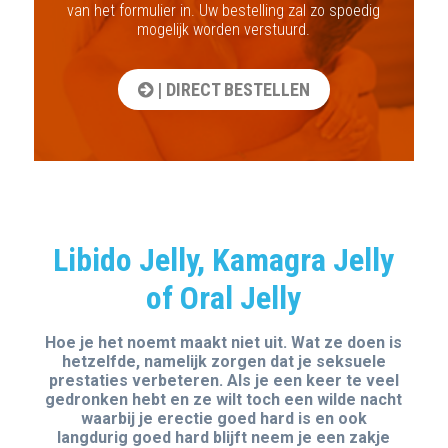
van het formulier in. Uw bestelling zal zo spoedig
mogelijk worden verstuurd.
| DIRECT BESTELLEN
Libido Jelly, Kamagra Jelly
of Oral Jelly
Hoe je het noemt maakt niet uit. Wat ze doen is
hetzelfde, namelijk zorgen dat je seksuele
prestaties verbeteren. Als je een keer te veel
gedronken hebt en ze wilt toch een wilde nacht
waarbij je erectie goed hard is en ook
langdurig goed hard blijft neem je een zakje