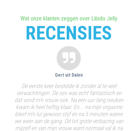
Wat onze klanten zeggen over Libido Jelly
RECENSIES
Gert uit Dalen
p die
De eerste keer bestelde ik zonder al te veel
E
met
verwachtingen. De sex was echt fantastisch en
pi
gen
dat vond m'n vrouw ook. Na een uur lang neuken
n dat
kwam ik heel heftig klaar. En... na mijn orgasme
un je
bleef m'n lul gewoon stijf en na 5 minuten waren
g
 met
we weer aan de gang. Dit tot grote verbazing van
. Ik
mijzelf en van mijn vrouw want normaal val ik na
H