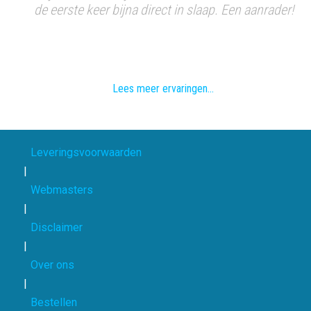
ewoon
de eerste keer bijna direct in slaap. Een aanrader!
zo'n
Lees meer ervaringen...
Leveringsvoorwaarden
|
Webmasters
|
Disclaimer
|
Over ons
|
Bestellen