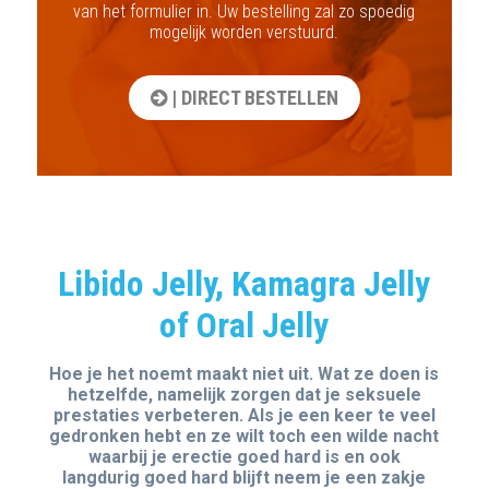
van het formulier in. Uw bestelling zal zo spoedig
mogelijk worden verstuurd.
| DIRECT BESTELLEN
Libido Jelly, Kamagra Jelly
of Oral Jelly
Hoe je het noemt maakt niet uit. Wat ze doen is
hetzelfde, namelijk zorgen dat je seksuele
prestaties verbeteren. Als je een keer te veel
gedronken hebt en ze wilt toch een wilde nacht
waarbij je erectie goed hard is en ook
langdurig goed hard blijft neem je een zakje