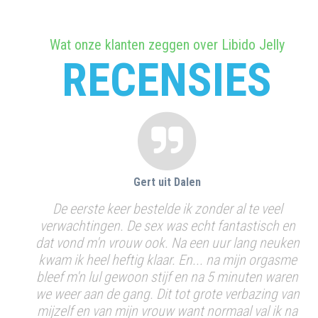
Wat onze klanten zeggen over Libido Jelly
RECENSIES
Gert uit Dalen
p die
De eerste keer bestelde ik zonder al te veel
E
met
verwachtingen. De sex was echt fantastisch en
pi
gen
dat vond m'n vrouw ook. Na een uur lang neuken
n dat
kwam ik heel heftig klaar. En... na mijn orgasme
un je
bleef m'n lul gewoon stijf en na 5 minuten waren
g
 met
we weer aan de gang. Dit tot grote verbazing van
. Ik
mijzelf en van mijn vrouw want normaal val ik na
H