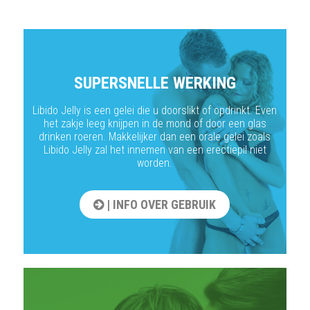
SUPERSNELLE WERKING
Libido Jelly is een gelei die u doorslikt of opdrinkt. Even
het zakje leeg knijpen in de mond of door een glas
drinken roeren. Makkelijker dan een orale gelei zoals
Libido Jelly zal het innemen van een erectiepil niet
worden.
| INFO OVER GEBRUIK